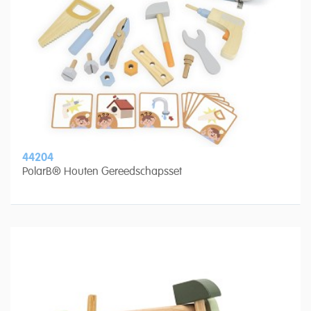
44204
PolarB® Houten Gereedschapsset