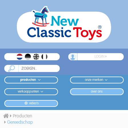
LOGIN
producten
onze merken
verkooppunten
over ons
video's
Producten
Gereedschap