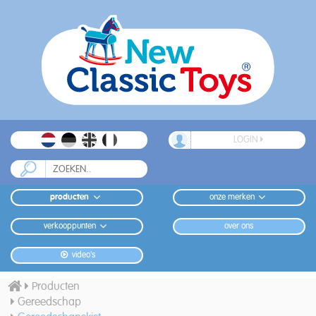
LOGIN
producten
onze merken
verkooppunten
over ons
video's
Producten
Gereedschap