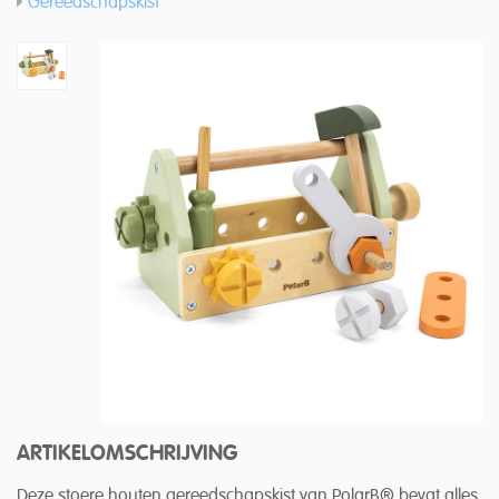
Gereedschapskist
ARTIKELOMSCHRIJVING
Deze stoere houten gereedschapskist van PolarB® bevat alles