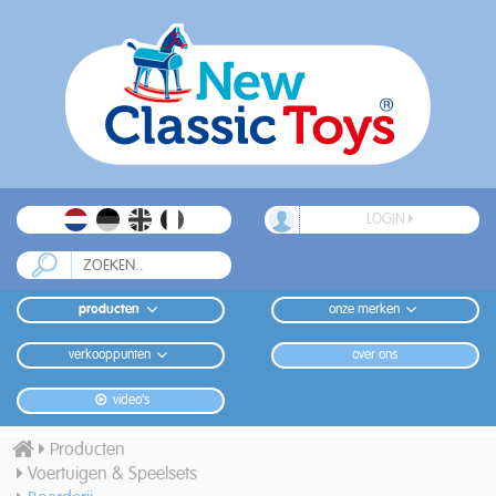
LOGIN
producten
onze merken
verkooppunten
over ons
video's
Producten
Voertuigen & Speelsets