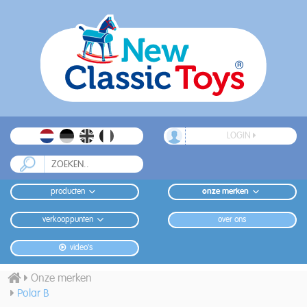
LOGIN
producten
onze merken
verkooppunten
over ons
video's
Onze merken
Polar B