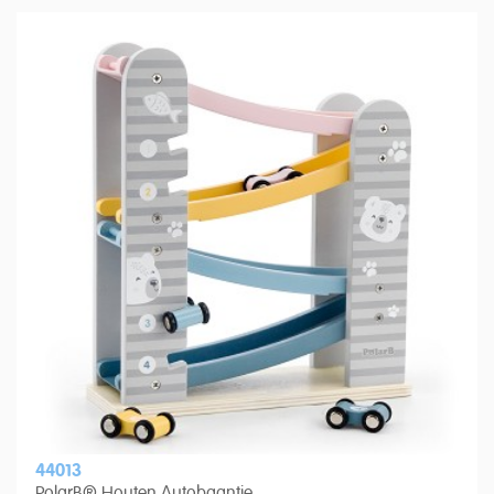
44013
PolarB® Houten Autobaantje