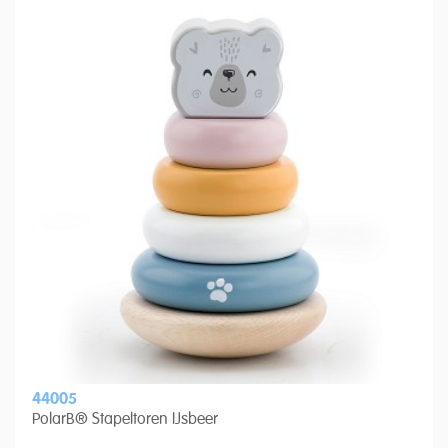
44005
PolarB® Stapeltoren IJsbeer