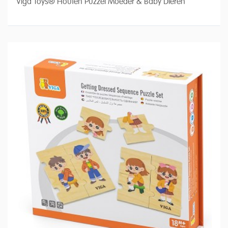
Viga Toys® Houten Puzzel Moeder & Baby Dieren