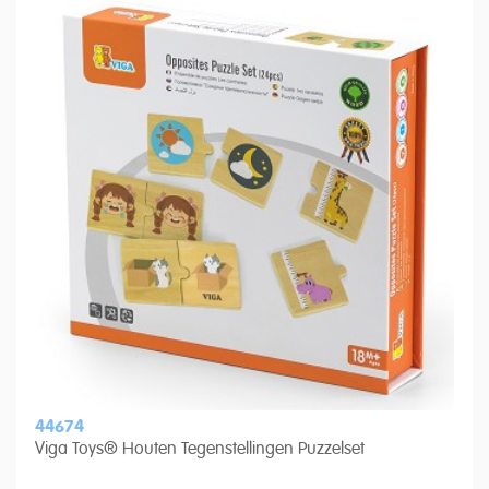
44674
Viga Toys® Houten Tegenstellingen Puzzelset