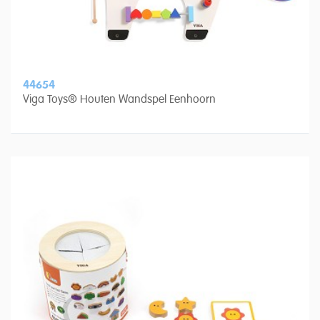
44654
Viga Toys® Houten Wandspel Eenhoorn