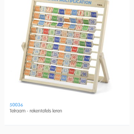
50036
Telraam - rekentafels leren