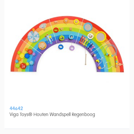
44642
Viga Toys® Houten Wandspell Regenboog