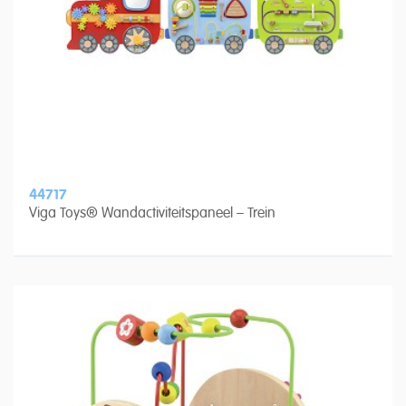
44717
Viga Toys® Wandactiviteitspaneel – Trein