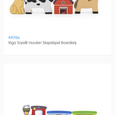
44706
Viga Toys® Houten Stapelspel Boerderij