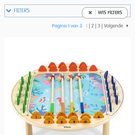
FILTERS
WIS FILTERS
Pagina 1 van 3
1
2
3
Volgende