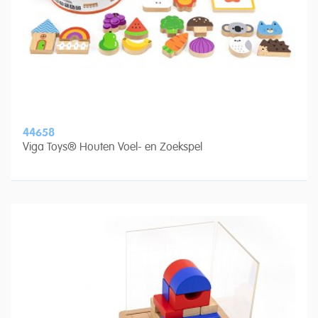
44658
Viga Toys® Houten Voel- en Zoekspel