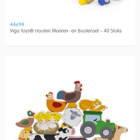
44694
Viga Toys® Houten Moeren- en Boutenset – 40 Stuks