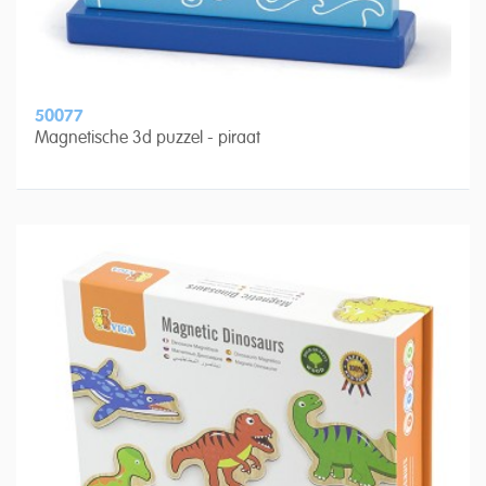
50077
Magnetische 3d puzzel - piraat