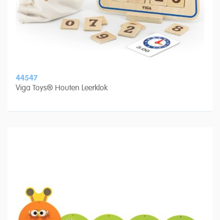
44547
Viga Toys® Houten Leerklok