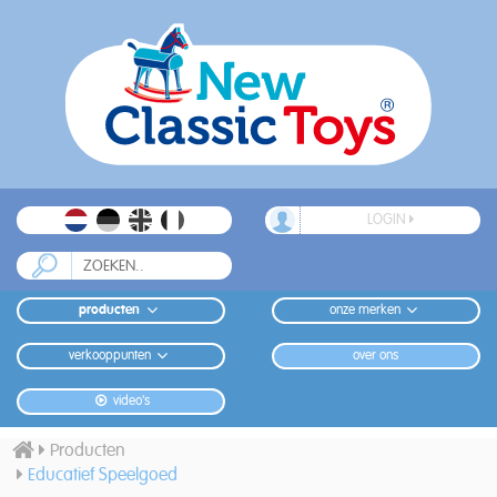
LOGIN
producten
onze merken
verkooppunten
over ons
video's
Producten
Educatief Speelgoed