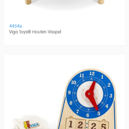
44546
Viga Toys® Houten Visspel