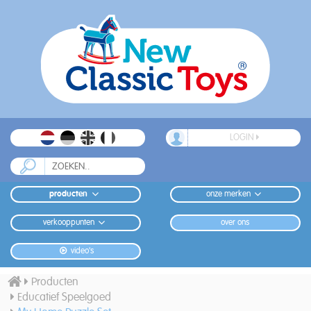
LOGIN
producten
onze merken
verkooppunten
over ons
video's
Producten
Educatief Speelgoed