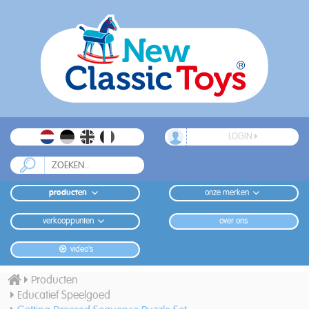
LOGIN
producten
onze merken
verkooppunten
over ons
video's
Producten
Educatief Speelgoed