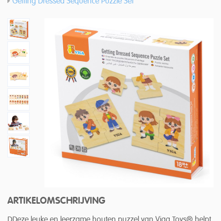
Getting Dressed Sequence Puzzle Set
ARTIKELOMSCHRIJVING
DDeze leuke en leerzame houten puzzel van Viga Toys® helpt