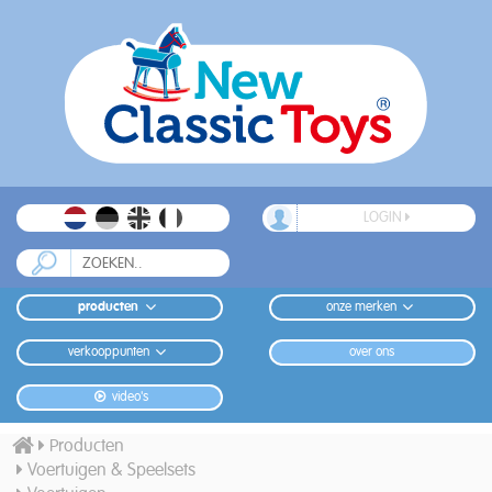
LOGIN
producten
onze merken
verkooppunten
over ons
video's
Producten
Voertuigen & Speelsets