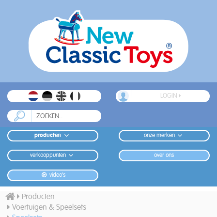
LOGIN
producten
onze merken
verkooppunten
over ons
video's
Producten
Voertuigen & Speelsets