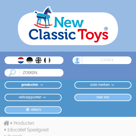
LOGIN
producten
onze merken
verkooppunten
over ons
video's
Producten
Educatief Speelgoed