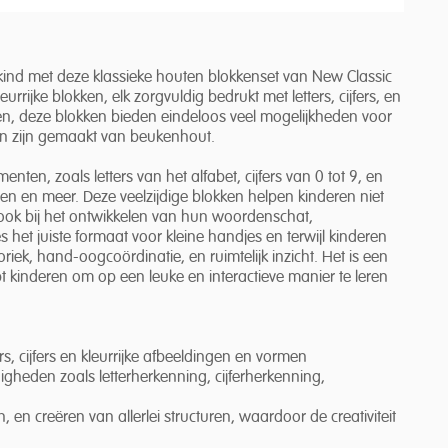
e kind met deze klassieke houten blokkenset van New Classic
rrijke blokken, elk zorgvuldig bedrukt met letters, cijfers, en
en, deze blokken bieden eindeloos veel mogelijkheden voor
kken zijn gemaakt van beukenhout.
enten, zoals letters van het alfabet, cijfers van 0 tot 9, en
men en meer. Deze veelzijdige blokken helpen kinderen niet
ar ook bij het ontwikkelen van hun woordenschat,
 het juiste formaat voor kleine handjes en terwijl kinderen
iek, hand-oogcoördinatie, en ruimtelijk inzicht. Het is een
 kinderen om op een leuke en interactieve manier te leren
rs, cijfers en kleurrijke afbeeldingen en vormen
digheden zoals letterherkenning, cijferherkenning,
, en creëren van allerlei structuren, waardoor de creativiteit