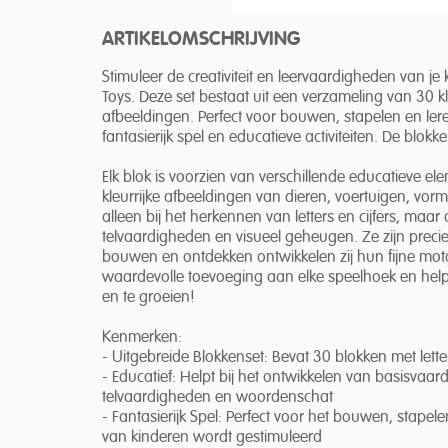
ARTIKELOMSCHRIJVING
Stimuleer de creativiteit en leervaardigheden van j
Toys. Deze set bestaat uit een verzameling van 30 kleu
afbeeldingen. Perfect voor bouwen, stapelen en ler
fantasierijk spel en educatieve activiteiten. De blo
Elk blok is voorzien van verschillende educatieve elem
kleurrijke afbeeldingen van dieren, voertuigen, vor
alleen bij het herkennen van letters en cijfers, ma
telvaardigheden en visueel geheugen. Ze zijn precies
bouwen en ontdekken ontwikkelen zij hun fijne motor
waardevolle toevoeging aan elke speelhoek en helpt
en te groeien!
Kenmerken:
- Uitgebreide Blokkenset: Bevat 30 blokken met lette
- Educatief: Helpt bij het ontwikkelen van basisvaar
telvaardigheden en woordenschat
- Fantasierijk Spel: Perfect voor het bouwen, stapelen
van kinderen wordt gestimuleerd