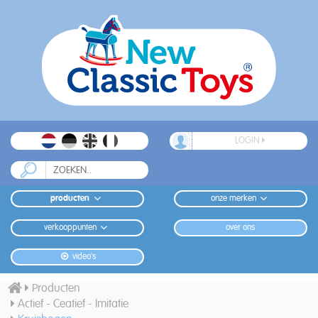
LOGIN
producten
onze merken
verkooppunten
over ons
video's
Producten
Actief - Ceatief - Imitatie