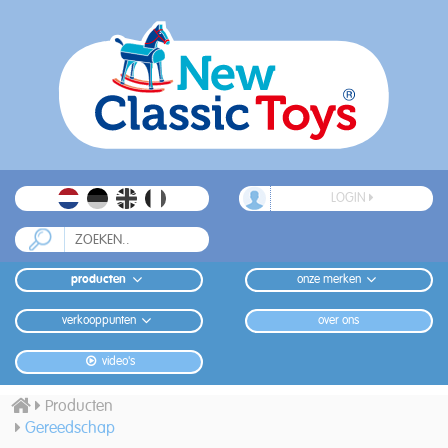
LOGIN
producten
onze merken
verkooppunten
over ons
video's
Producten
Gereedschap