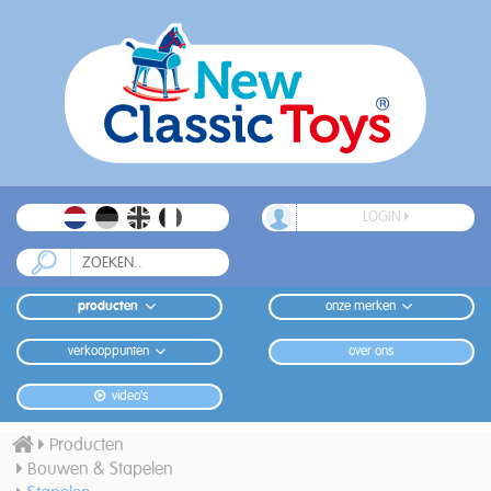
LOGIN
producten
onze merken
verkooppunten
over ons
video's
Producten
Bouwen & Stapelen