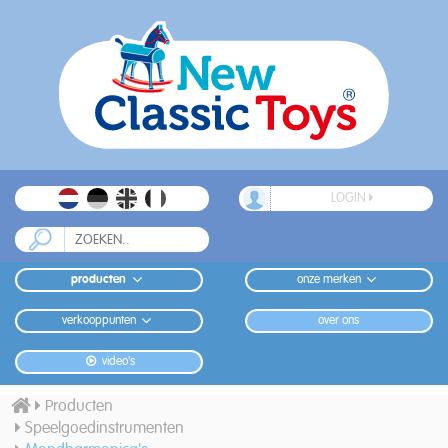
LOGIN
producten
onze merken
verkooppunten
over ons
video's
Producten
Speelgoedinstrumenten