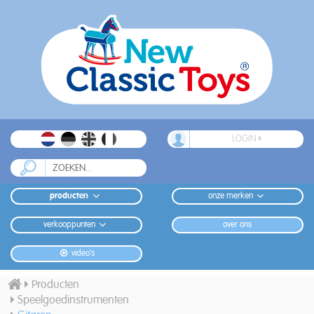
LOGIN
producten
onze merken
verkooppunten
over ons
video's
Producten
Speelgoedinstrumenten